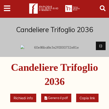
Digital
Humanities
Donazioni
Candeliere Trifoglio 2036
Pubblicazioni
Collezioni
Candeliere Trifoglio
Arti Applicate
2036
Burattini
Ceramiche Minghetti - servizio Montpensier
Genera il pdf
Richiedi info
Copia link
Collezione Danese Vodoz