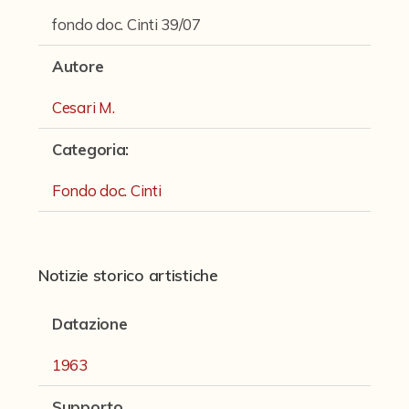
Fondi archivistici e raccolte documentarie
fondo doc. Cinti 39/07
Aemilia Ars
Autore
Collezione Brighetti
Cesari M.
Collezione Matteuzzi
Categoria
:
Fondo doc. Cinti
Ex libris Cavalieri
Fondo doc. Cinti
Fondo Puntoni
Fondo Alfredo Testoni
Notizie storico artistiche
Mille pubblicazioni bolognesi (1846-1849)
Datazione
Fondi Fotografici
1963
Fotografia e Nuovi Media
Manoscritti
Supporto