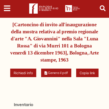
Digital
Humanities
[Cartoncino di invito all'inaugurazione
Donazioni
della mostra relativa al premio regionale
d'arte "A. Giovannini" nella Sala "Luna
Pubblicazioni
Rossa" di via Murri 101 a Bologna
venerdì 13 dicembre 1963], Bologna, Arte
Collezioni
stampe, 1963
Genera il pdf
Arti Applicate
Richiedi info
Copia link
Cataloghi storici
Dipinti
Disegni
Inventario