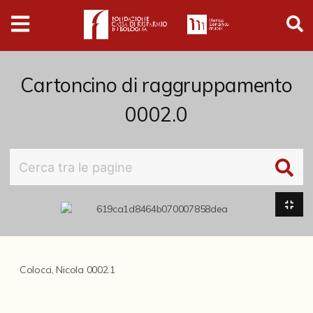
Digital
Humanities
Donazioni
Cartoncino di raggruppamento
0002.0
Pubblicazioni
Collezioni
Arti Applicate
Cataloghi storici
Dipinti
Colocci, Nicola 0002.1
Disegni