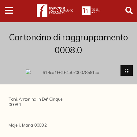
Digital
Humanities
Donazioni
Cartoncino di raggruppamento
0008.0
Pubblicazioni
Collezioni
Arti Applicate
Tani, Antonina in De' Cinque
Cataloghi storici
0008.1
Dipinti
Majelli, Maria 0008.2
Disegni