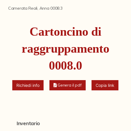
Fondi archivistici e raccolte documentarie
Camerata Reali, Anna 0008.3
Aemilia Ars
Collezione Brighetti
Cartoncino di
Collezione Matteuzzi
raggruppamento
Fondo doc. Cinti
Ex libris Cavalieri
0008.0
Fondo Puntoni
Fondo Alfredo Testoni
Genera il pdf
Richiedi info
Copia link
Mille pubblicazioni bolognesi (1846-1849)
Fondi Fotografici
Fotografia e Nuovi Media
Inventario
Manoscritti