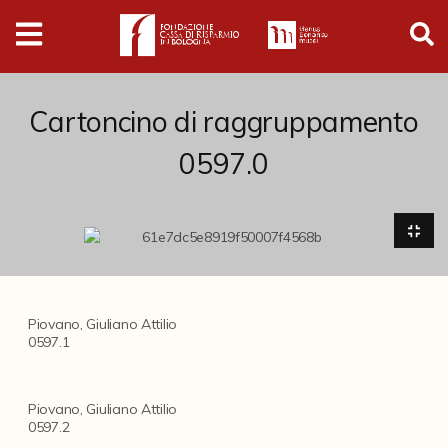
Digital
Humanities
Donazioni
Cartoncino di raggruppamento
0597.0
Pubblicazioni
Collezioni
Arti Applicate
Piovano, Giuliano Attilio
Cataloghi storici
0597.1
Dipinti
Piovano, Giuliano Attilio
Disegni
0597.2