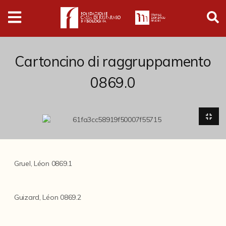
Digital
Humanities
Donazioni
Cartoncino di raggruppamento
0869.0
Pubblicazioni
Collezioni
Arti Applicate
Gruel, Léon 0869.1
Cataloghi storici
Dipinti
Guizard, Léon 0869.2
Disegni