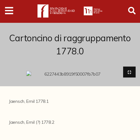
Digital
Humanities
Donazioni
Cartoncino di raggruppamento
1778.0
Pubblicazioni
Collezioni
Arti Applicate
Jaensch, Emil 1778.1
Cataloghi storici
Dipinti
Jaensch, Emil (?) 1778.2
Disegni