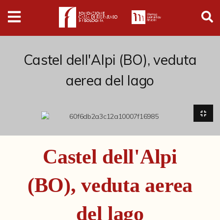
Digital
Humanities
Donazioni
Castel dell'Alpi (BO), veduta
aerea del lago
Pubblicazioni
Collezioni
Arti Applicate
Castel dell'Alpi
Cataloghi storici
(BO), veduta aerea
Dipinti
Disegni
del lago