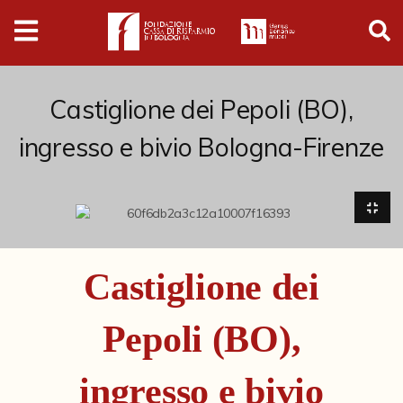
Digital
Humanities
Donazioni
Castiglione dei Pepoli (BO),
ingresso e bivio Bologna-Firenze
Pubblicazioni
Collezioni
Arti Applicate
Castiglione dei
Cataloghi storici
Pepoli (BO),
Dipinti
Disegni
ingresso e bivio