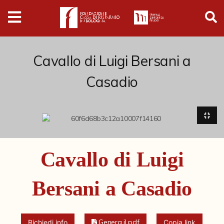
Digital
Humanities
Donazioni
Cavallo di Luigi Bersani a
Casadio
Pubblicazioni
Collezioni
Arti Applicate
Cavallo di Luigi
Cataloghi storici
Bersani a Casadio
Dipinti
Disegni
Genera il pdf
Richiedi info
Copia link