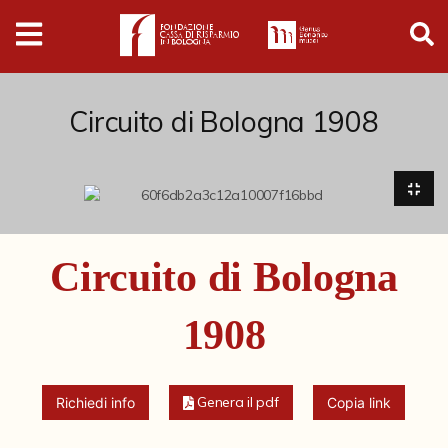
Digital
Humanities
Donazioni
Circuito di Bologna 1908
Pubblicazioni
Collezioni
Circuito di Bologna
Arti Applicate
1908
Cataloghi storici
Dipinti
Genera il pdf
Richiedi info
Copia link
Disegni