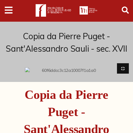
Digital
Humanities
Donazioni
Copia da Pierre Puget -
Sant'Alessandro Sauli - sec. XVII
Pubblicazioni
Collezioni
Arti Applicate
Copia da Pierre
Cataloghi storici
Puget -
Dipinti
Disegni
Sant'Alessandro