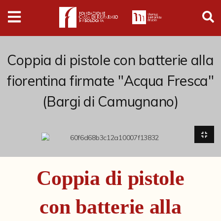
Digital
Humanities
Donazioni
Coppia di pistole con batterie alla
fiorentina firmate "Acqua Fresca"
Pubblicazioni
(Bargi di Camugnano)
Collezioni
Arti Applicate
Cataloghi storici
Coppia di pistole
Dipinti
con batterie alla
Disegni