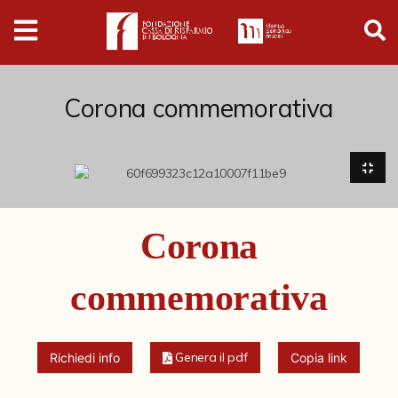
Digital
Humanities
Donazioni
Corona commemorativa
Pubblicazioni
Collezioni
Corona
Arti Applicate
commemorativa
Cataloghi storici
Dipinti
Genera il pdf
Richiedi info
Copia link
Disegni