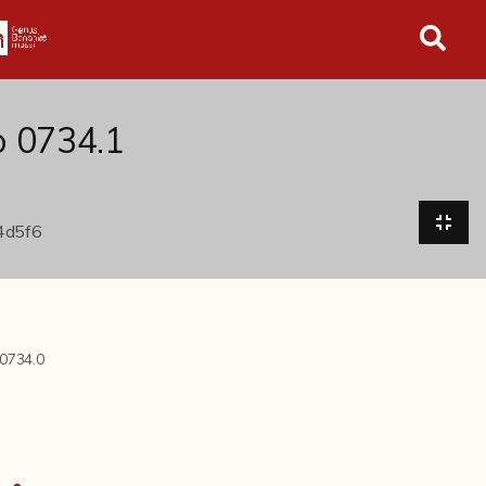
in tutto l'archivio
o 0734.1
0734.0