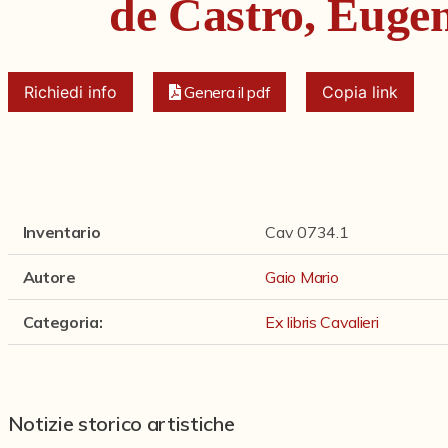
de Castro, Eugen
Richiedi info
Genera il pdf
Copia link
Inventario
Cav 0734.1
Autore
Gaio Mario
Categoria
:
Ex libris Cavalieri
Notizie storico artistiche