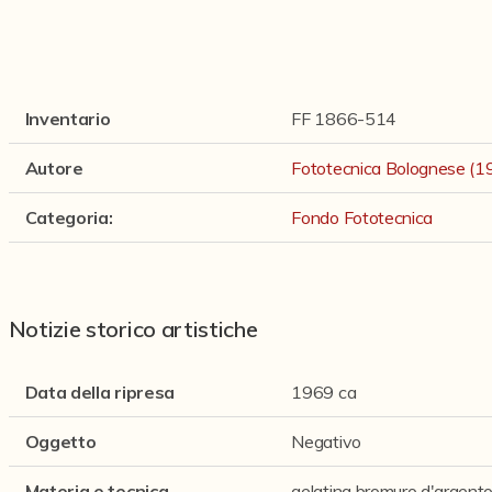
Inventario
FF 1866-514
Autore
Fototecnica Bolognese (
Categoria
:
Fondo Fototecnica
Notizie storico artistiche
Data della ripresa
1969 ca
Oggetto
Negativo
Materia e tecnica
gelatina bromuro d'argento