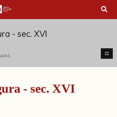
in tutto l'archivio
ra - sec. XVI
gura - sec. XVI