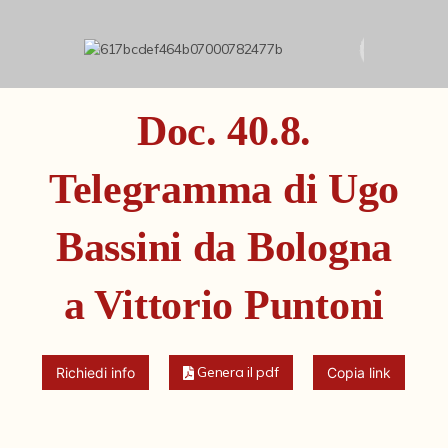
Fondi archivistici e raccolte documentarie
Aemilia Ars
Collezione Brighetti
Doc. 40.8.
Collezione Matteuzzi
Fondo doc. Cinti
Telegramma di Ugo
Ex libris Cavalieri
Bassini da Bologna
Fondo Puntoni
Fondo Alfredo Testoni
a Vittorio Puntoni
Mille pubblicazioni bolognesi (1846-1849)
Fondi Fotografici
Genera il pdf
Richiedi info
Copia link
Fotografia e Nuovi Media
Manoscritti