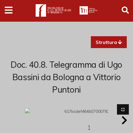
Digital
Humanities
Donazioni
Struttura
Pubblicazioni
Doc. 40.8. Telegramma di Ugo
Collezioni
Bassini da Bologna a Vittorio
Puntoni
Arti Applicate
Cataloghi storici
Dipinti
Disegni
1