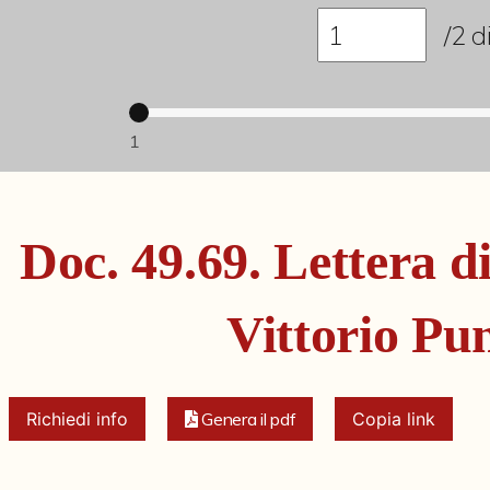
/2
d
1
Doc. 49.69. Lettera d
Vittorio Pu
Richiedi info
Genera il pdf
Copia link