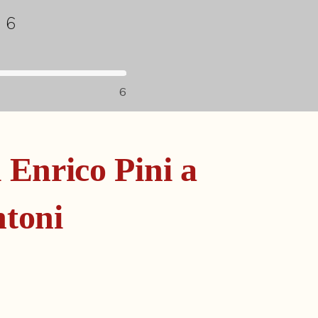
i
6
6
i Enrico Pini a
ntoni