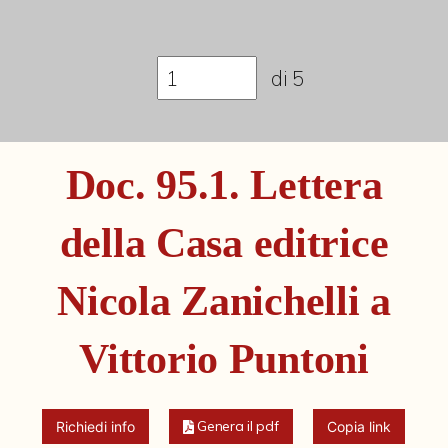
Fondi archivistici e raccolte documentarie
Aemilia Ars
di
5
Collezione Brighetti
Collezione Matteuzzi
Fondo doc. Cinti
Doc. 95.1. Lettera
Ex libris Cavalieri
della Casa editrice
Fondo Puntoni
Fondo Alfredo Testoni
Nicola Zanichelli a
Mille pubblicazioni bolognesi (1846-1849)
Vittorio Puntoni
Fondi Fotografici
Fotografia e Nuovi Media
Genera il pdf
Richiedi info
Copia link
Manoscritti