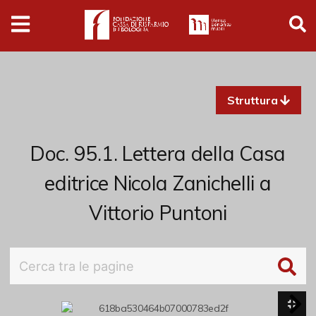
Digital
Humanities
Donazioni
Struttura
Pubblicazioni
Doc. 95.1. Lettera della Casa
Collezioni
editrice Nicola Zanichelli a
Vittorio Puntoni
Arti Applicate
Cataloghi storici
Dipinti
Disegni