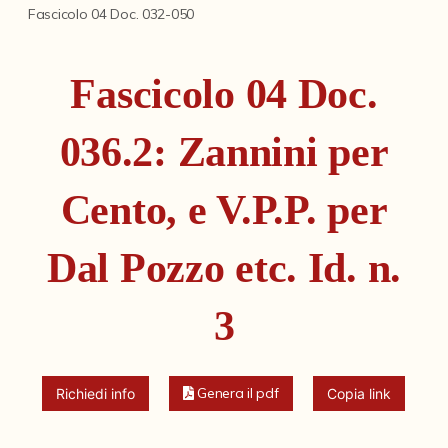
Fondi archivistici e raccolte documentarie
Fascicolo 04 Doc. 032-050
Aemilia Ars
Fascicolo 04 Doc.
Collezione Brighetti
Collezione Matteuzzi
036.2: Zannini per
Fondo doc. Cinti
Cento, e V.P.P. per
Ex libris Cavalieri
Fondo Puntoni
Dal Pozzo etc. Id. n.
Fondo Alfredo Testoni
3
Mille pubblicazioni bolognesi (1846-1849)
Fondi Fotografici
Genera il pdf
Richiedi info
Copia link
Fotografia e Nuovi Media
Manoscritti