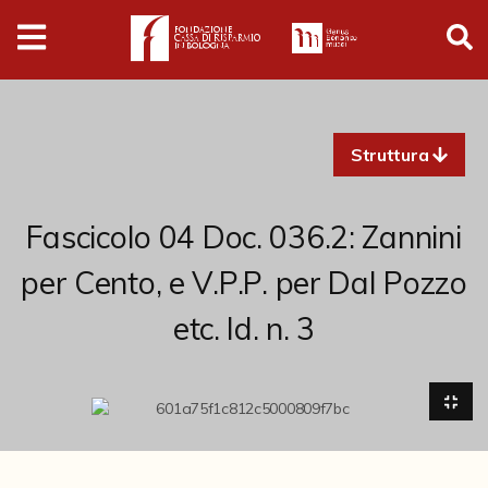
Digital
Humanities
Donazioni
Struttura
Pubblicazioni
Fascicolo 04 Doc. 036.2: Zannini
Collezioni
per Cento, e V.P.P. per Dal Pozzo
etc. Id. n. 3
Arti Applicate
Cataloghi storici
Dipinti
Disegni