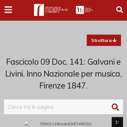
Digital
Humanities
Donazioni
Struttura
Pubblicazioni
Fascicolo 09 Doc. 141: Galvani e
Collezioni
Livini. Inno Nazionale per musica,
Firenze 1847.
Arti Applicate
Cataloghi storici
Dipinti
Disegni