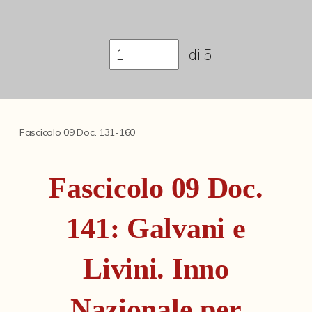
Fondi archivistici e raccolte documentarie
Aemilia Ars
di
5
Collezione Brighetti
Collezione Matteuzzi
Fondo doc. Cinti
Fascicolo 09 Doc. 131-160
Ex libris Cavalieri
Fondo Puntoni
Fascicolo 09 Doc.
Fondo Alfredo Testoni
141: Galvani e
Mille pubblicazioni bolognesi (1846-1849)
Fondi Fotografici
Livini. Inno
Fotografia e Nuovi Media
Nazionale per
Manoscritti