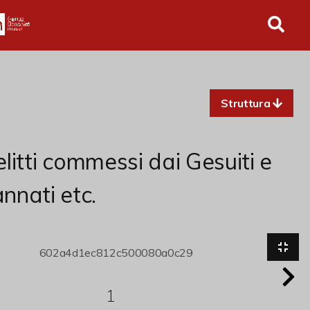
in tutto l'archivio
Struttura
elitti commessi dai Gesuiti e
nnati etc.
1