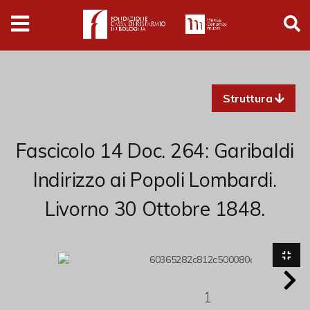
Digital
Humanities
Donazioni
Struttura
Pubblicazioni
Fascicolo 14 Doc. 264: Garibaldi
Collezioni
Indirizzo ai Popoli Lombardi.
Livorno 30 Ottobre 1848.
Arti Applicate
Cataloghi storici
Dipinti
Disegni
1