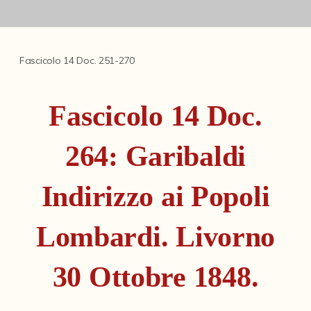
Fondi archivistici e raccolte documentarie
Aemilia Ars
Collezione Brighetti
Fascicolo 14 Doc. 251-270
Collezione Matteuzzi
Fascicolo 14 Doc.
Fondo doc. Cinti
Ex libris Cavalieri
264: Garibaldi
Fondo Puntoni
Indirizzo ai Popoli
Fondo Alfredo Testoni
Mille pubblicazioni bolognesi (1846-1849)
Lombardi. Livorno
Fondi Fotografici
30 Ottobre 1848.
Fotografia e Nuovi Media
Manoscritti