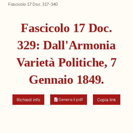
Fondi archivistici e raccolte documentarie
Fascicolo 17 Doc. 317-340
Aemilia Ars
Fascicolo 17 Doc.
Collezione Brighetti
Collezione Matteuzzi
329: Dall'Armonia
Fondo doc. Cinti
Varietà Politiche, 7
Ex libris Cavalieri
Fondo Puntoni
Gennaio 1849.
Fondo Alfredo Testoni
Mille pubblicazioni bolognesi (1846-1849)
Genera il pdf
Richiedi info
Copia link
Fondi Fotografici
Fotografia e Nuovi Media
Manoscritti