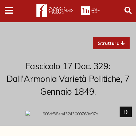
Digital
Humanities
Donazioni
Struttura
Pubblicazioni
Fascicolo 17 Doc. 329:
Collezioni
Dall'Armonia Varietà Politiche, 7
Gennaio 1849.
Arti Applicate
Cataloghi storici
Dipinti
Disegni