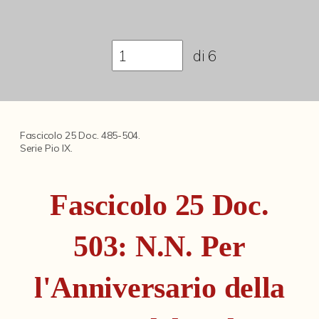
Fondi archivistici e raccolte documentarie
Aemilia Ars
di
6
Collezione Brighetti
Collezione Matteuzzi
Fondo doc. Cinti
Fascicolo 25 Doc. 485-504.
Ex libris Cavalieri
Serie Pio IX.
Fondo Puntoni
Fascicolo 25 Doc.
Fondo Alfredo Testoni
Mille pubblicazioni bolognesi (1846-1849)
503: N.N. Per
Fondi Fotografici
l'Anniversario della
Fotografia e Nuovi Media
Manoscritti