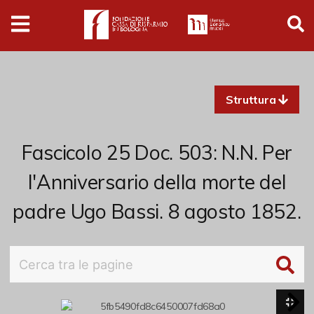
Digital
Humanities
Donazioni
Struttura
Pubblicazioni
Fascicolo 25 Doc. 503: N.N. Per
Collezioni
l'Anniversario della morte del
padre Ugo Bassi. 8 agosto 1852.
Arti Applicate
Cataloghi storici
Dipinti
Disegni