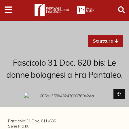
Digital
Humanities
Donazioni
Struttura
Pubblicazioni
Fascicolo 31 Doc. 620 bis: Le
Collezioni
donne bolognesi a Fra Pantaleo.
Arti Applicate
Cataloghi storici
Dipinti
Disegni
Fascicolo 31 Doc. 611-636.
Serie Pio IX.