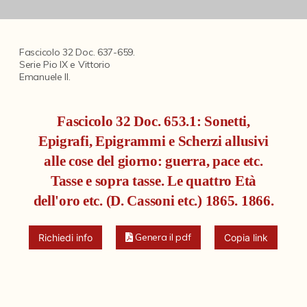
Fondi archivistici e raccolte documentarie
Aemilia Ars
Fascicolo 32 Doc. 637-659.
Collezione Brighetti
Serie Pio IX e Vittorio
Emanuele II.
Collezione Matteuzzi
Fondo doc. Cinti
Fascicolo 32 Doc. 653.1: Sonetti,
Epigrafi, Epigrammi e Scherzi allusivi
Ex libris Cavalieri
alle cose del giorno: guerra, pace etc.
Fondo Puntoni
Tasse e sopra tasse. Le quattro Età
Fondo Alfredo Testoni
dell'oro etc. (D. Cassoni etc.) 1865. 1866.
Mille pubblicazioni bolognesi (1846-1849)
Genera il pdf
Richiedi info
Copia link
Fondi Fotografici
Fotografia e Nuovi Media
Manoscritti