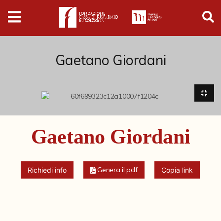
Digital
Humanities
Donazioni
Gaetano Giordani
Pubblicazioni
Collezioni
Gaetano Giordani
Arti Applicate
Cataloghi storici
Genera il pdf
Richiedi info
Copia link
Dipinti
Disegni