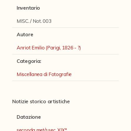
Fondi archivistici e raccolte documentarie
Inventario
Fondi Fotografici
MISC. / Not. 003
Archivio Ferrari
Autore
Fondo Bettini
Anriot Emilio (Parigi, 1826 - ?)
Fondo Fantini
Fondo Fototecnica
Categoria
:
Fondo Gonni
Miscellanea di Fotografie
Fondo Michelini
Fondo Mingazzi
Notizie storico artistiche
Fondo Poppi - Fotografia dell'Emilia
Datazione
Fondo Romagnoli
Fotografie e Cartoline Brighetti
seconda metà sec. XIX°