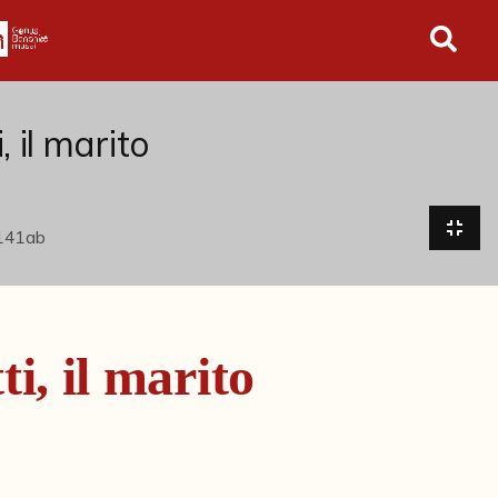
in tutto l'archivio
 il marito
i, il marito