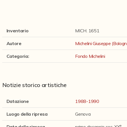
Inventario
MICH. 1651
Autore
Michelini Giuseppe (Bolo
Categoria
:
Fondo Michelini
Notizie storico artistiche
Datazione
1988-1990
Luogo della ripresa
Genova
Data della ripresa
primo decennio sec. XX°