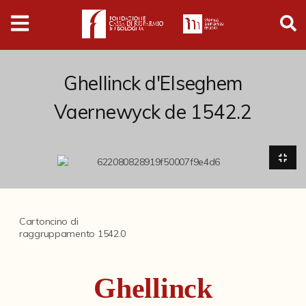
Digital
Humanities
Donazioni
Ghellinck d'Elseghem
Vaernewyck de 1542.2
Pubblicazioni
Collezioni
Arti Applicate
Cartoncino di
Cataloghi storici
raggruppamento 1542.0
Dipinti
Ghellinck
Disegni