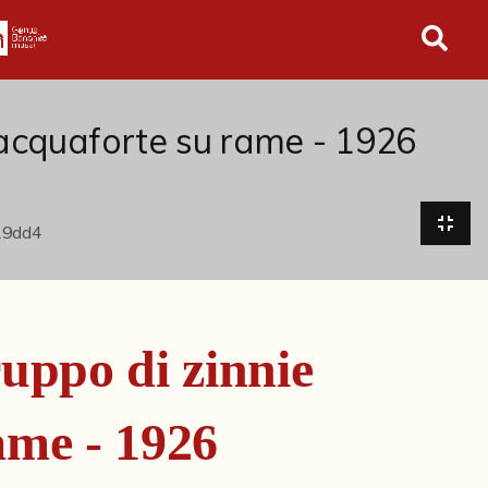
in tutto l'archivio
 acquaforte su rame - 1926
uppo di zinnie
ame - 1926