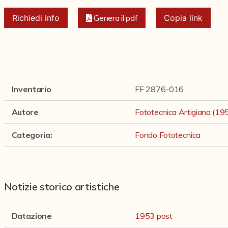
Richiedi info
Genera il pdf
Copia link
Inventario
FF 2876-016
Autore
Fototecnica Artigiana (1
Categoria
:
Fondo Fototecnica
Notizie storico artistiche
Datazione
1953 post