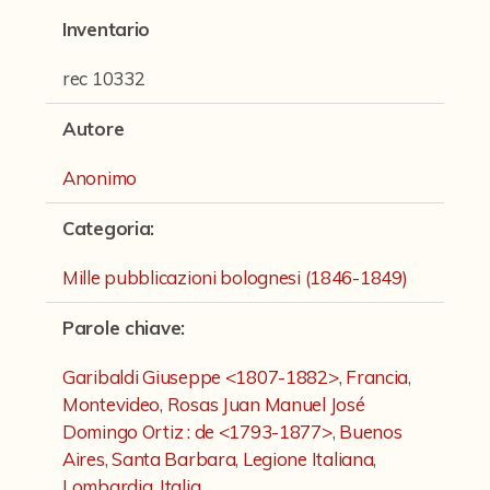
Fondi archivistici e raccolte documentarie
Inventario
Aemilia Ars
rec 10332
Collezione Brighetti
Autore
Collezione Matteuzzi
Anonimo
Fondo doc. Cinti
Ex libris Cavalieri
Categoria
:
Fondo Puntoni
Mille pubblicazioni bolognesi (1846-1849)
Fondo Alfredo Testoni
Parole chiave
:
Mille pubblicazioni bolognesi (1846-1849)
Garibaldi Giuseppe <1807-1882>
,
Francia
,
Fondi Fotografici
Montevideo
,
Rosas Juan Manuel José
Domingo Ortiz : de <1793-1877>
,
Buenos
Fotografia e Nuovi Media
Aires
,
Santa Barbara
,
Legione Italiana
,
Manoscritti
Lombardia
,
Italia