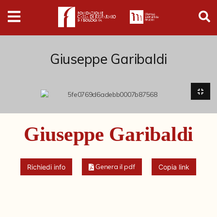
Digital
Humanities
Donazioni
Giuseppe Garibaldi
Pubblicazioni
Collezioni
Giuseppe Garibaldi
Arti Applicate
Cataloghi storici
Genera il pdf
Richiedi info
Copia link
Dipinti
Disegni