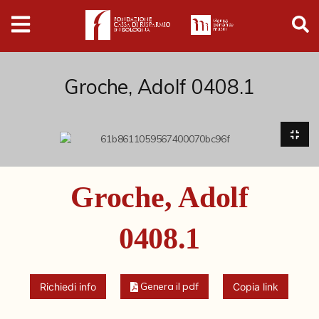
Digital
Humanities
Donazioni
Groche, Adolf 0408.1
Pubblicazioni
Collezioni
Groche, Adolf
Arti Applicate
0408.1
Cataloghi storici
Dipinti
Genera il pdf
Richiedi info
Copia link
Disegni