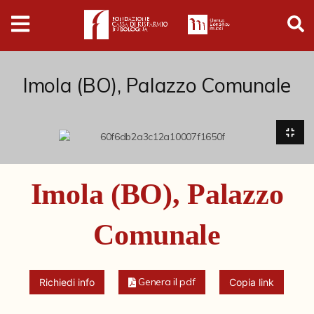
Digital
Humanities
Donazioni
Imola (BO), Palazzo Comunale
Pubblicazioni
Collezioni
Imola (BO), Palazzo
Arti Applicate
Comunale
Cataloghi storici
Dipinti
Genera il pdf
Richiedi info
Copia link
Disegni