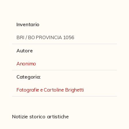
Fondi archivistici e raccolte documentarie
Fondi Fotografici
Inventario
Archivio Ferrari
Fondo Bettini
BRI / BO PROVINCIA 1056
Fondo Fantini
Autore
Fondo Fototecnica
Anonimo
Fondo Gonni
Categoria
:
Fondo Michelini
Fotografie e Cartoline Brighetti
Fondo Mingazzi
Fondo Poppi - Fotografia dell'Emilia
Fondo Romagnoli
Notizie storico artistiche
Fotografie e Cartoline Brighetti