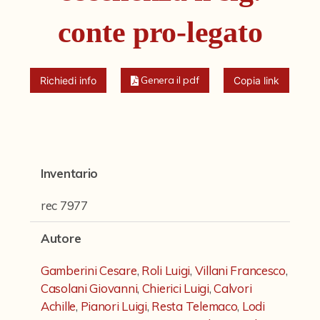
Fondi archivistici e raccolte documentarie
conte pro-legato
Aemilia Ars
Collezione Brighetti
Genera il pdf
Richiedi info
Copia link
Collezione Matteuzzi
Fondo doc. Cinti
Ex libris Cavalieri
Inventario
Fondo Puntoni
Fondo Alfredo Testoni
rec 7977
Mille pubblicazioni bolognesi (1846-1849)
Autore
Fondi Fotografici
Gamberini Cesare
,
Roli Luigi
,
Villani Francesco
,
Fotografia e Nuovi Media
Casolani Giovanni
,
Chierici Luigi
,
Calvori
Achille
,
Pianori Luigi
,
Resta Telemaco
,
Lodi
Manoscritti