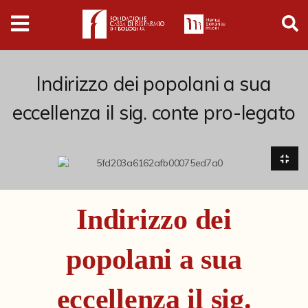
Digital
Humanities
Donazioni
Indirizzo dei popolani a sua
eccellenza il sig. conte pro-legato
Pubblicazioni
Collezioni
Arti Applicate
Indirizzo dei
Cataloghi storici
popolani a sua
Dipinti
Disegni
eccellenza il sig.