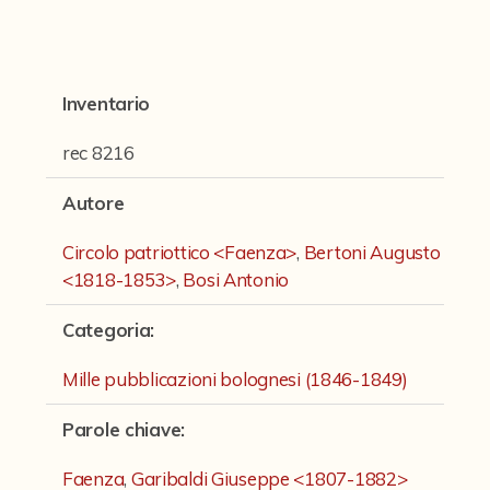
Fondi archivistici e raccolte documentarie
Aemilia Ars
Collezione Brighetti
Inventario
Collezione Matteuzzi
rec 8216
Fondo doc. Cinti
Autore
Ex libris Cavalieri
Circolo patriottico <Faenza>
,
Bertoni Augusto
Fondo Puntoni
<1818-1853>
,
Bosi Antonio
Fondo Alfredo Testoni
Categoria
:
Mille pubblicazioni bolognesi (1846-1849)
Mille pubblicazioni bolognesi (1846-1849)
Fondi Fotografici
Parole chiave
:
Fotografia e Nuovi Media
Faenza
,
Garibaldi Giuseppe <1807-1882>
Manoscritti