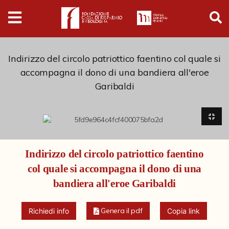
Digital
Humanities
Donazioni
Indirizzo del circolo patriottico faentino col quale si
accompagna il dono di una bandiera all'eroe
Garibaldi
Pubblicazioni
Collezioni
Indirizzo del circolo patriottico faentino
Arti Applicate
col quale si accompagna il dono di una
Cataloghi storici
bandiera all'eroe Garibaldi
Dipinti
Genera il pdf
Richiedi info
Copia link
Disegni