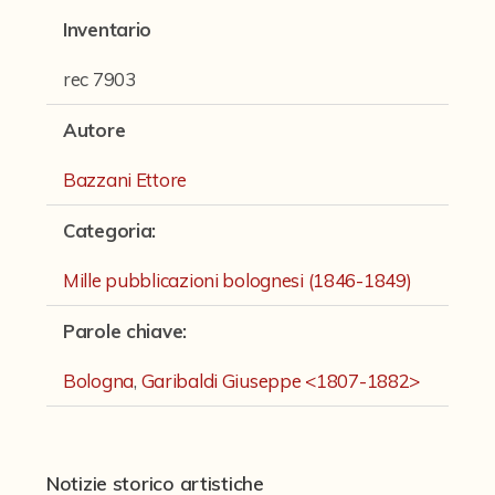
Fondi archivistici e raccolte documentarie
Inventario
Aemilia Ars
rec 7903
Collezione Brighetti
Autore
Collezione Matteuzzi
Bazzani Ettore
Fondo doc. Cinti
Ex libris Cavalieri
Categoria
:
Fondo Puntoni
Mille pubblicazioni bolognesi (1846-1849)
Fondo Alfredo Testoni
Parole chiave
:
Mille pubblicazioni bolognesi (1846-1849)
Bologna
,
Garibaldi Giuseppe <1807-1882>
Fondi Fotografici
Fotografia e Nuovi Media
Notizie storico artistiche
Manoscritti