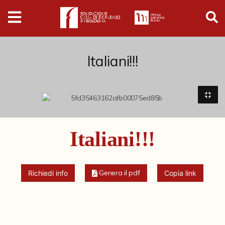
Digital
Humanities
Donazioni
Italiani!!!
Pubblicazioni
Collezioni
Italiani!!!
Arti Applicate
Cataloghi storici
Genera il pdf
Richiedi info
Copia link
Dipinti
Disegni