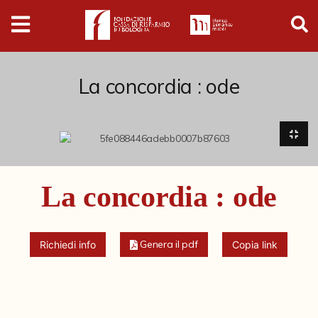
Digital
Humanities
Donazioni
La concordia : ode
Pubblicazioni
Collezioni
La concordia : ode
Arti Applicate
Cataloghi storici
Genera il pdf
Richiedi info
Copia link
Dipinti
Disegni