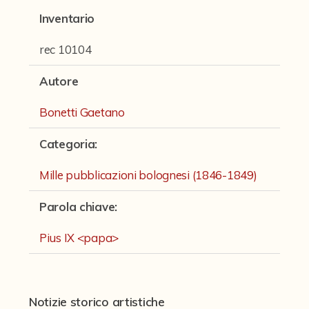
Fondi archivistici e raccolte documentarie
Inventario
Aemilia Ars
rec 10104
Collezione Brighetti
Autore
Collezione Matteuzzi
Bonetti Gaetano
Fondo doc. Cinti
Ex libris Cavalieri
Categoria
:
Fondo Puntoni
Mille pubblicazioni bolognesi (1846-1849)
Fondo Alfredo Testoni
Parola chiave
:
Mille pubblicazioni bolognesi (1846-1849)
Pius IX <papa>
Fondi Fotografici
Fotografia e Nuovi Media
Notizie storico artistiche
Manoscritti