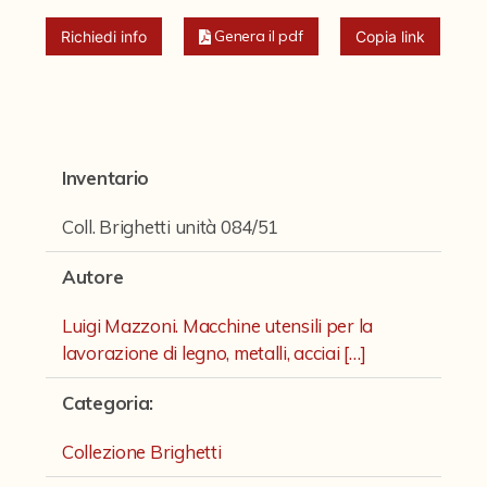
Fondi archivistici e raccolte documentarie
Genera il pdf
Richiedi info
Copia link
Aemilia Ars
Collezione Brighetti
Collezione Matteuzzi
Inventario
Fondo doc. Cinti
Ex libris Cavalieri
Coll. Brighetti unità 084/51
Fondo Puntoni
Autore
Fondo Alfredo Testoni
Luigi Mazzoni. Macchine utensili per la
Mille pubblicazioni bolognesi (1846-1849)
lavorazione di legno, metalli, acciai […]
Fondi Fotografici
Categoria
:
Fotografia e Nuovi Media
Collezione Brighetti
Manoscritti