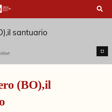
in tutto l'archivio
,il santuario
ro (BO),il
o