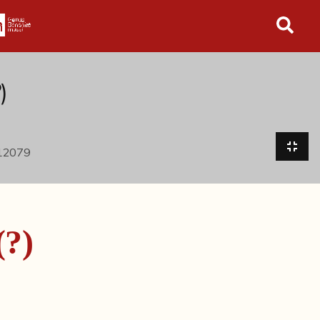
in tutto l'archivio
)
(?)