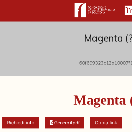
Magenta (?
Magenta 
Richiedi info
Genera il pdf
Copia link