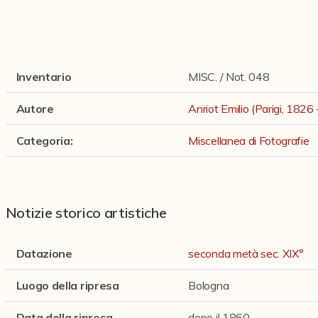
Inventario
MISC. / Not. 048
Autore
Anriot Emilio (Parigi, 1826 
Categoria
:
Miscellanea di Fotografie
Notizie storico artistiche
Datazione
seconda metà sec. XIX°
Luogo della ripresa
Bologna
Data della ripresa
dopo il 1860