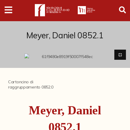
Digital
Humanities
Donazioni
Meyer, Daniel 0852.1
Pubblicazioni
Collezioni
Cartoncino di
raggruppamento 0852.0
Arti Applicate
Cataloghi storici
Meyer, Daniel
Dipinti
Disegni
0852.1