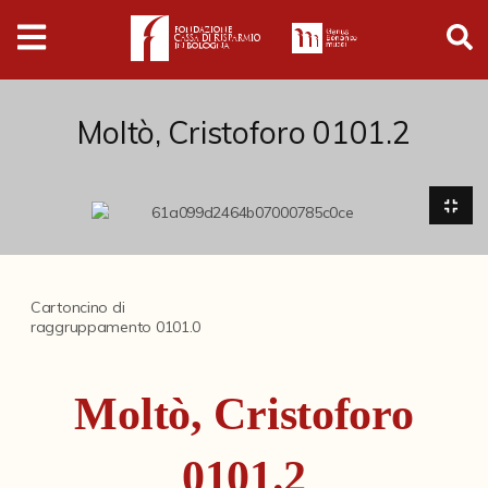
Digital
Humanities
Donazioni
Moltò, Cristoforo 0101.2
Pubblicazioni
Collezioni
Cartoncino di
raggruppamento 0101.0
Arti Applicate
Cataloghi storici
Moltò, Cristoforo
Dipinti
Disegni
0101.2