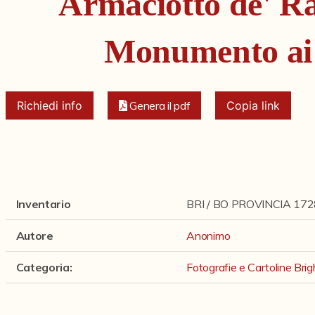
Armaciotto de' Ra
Monumento ai
Richiedi info
Genera il pdf
Copia link
Inventario
BRI / BO PROVINCIA 172
Autore
Anonimo
Categoria
:
Fotografie e Cartoline Brig