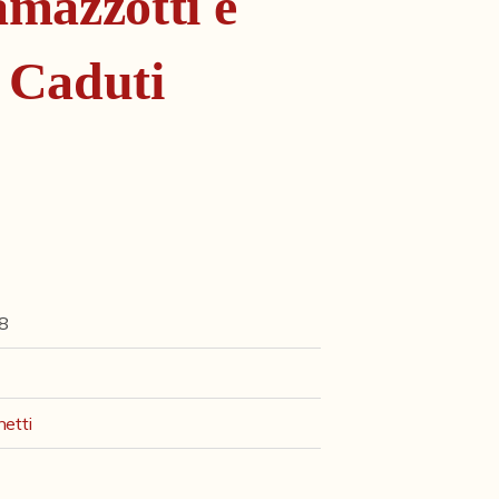
mazzotti e
 Caduti
8
hetti