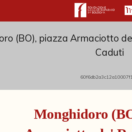
ro (BO), piazza Armaciotto d
Caduti
Monghidoro (BO