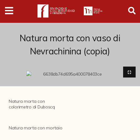
Digital
Humanities
Donazioni
Natura morta con vaso di
Nevrachinina (copia)
Pubblicazioni
Collezioni
Arti Applicate
Natura morta con
Burattini
colorimetro di Duboscq
Ceramiche Minghetti - servizio Montpensier
Natura morta con mortaio
Collezione Danese Vodoz