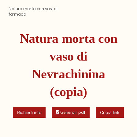
Miscellanea di Arti Applicate
Natura morta con vasi di
farmacia
Presepe bolognese del Settecento
Cataloghi storici
Natura morta con
Dipinti
Disegni
vaso di
Fondi archivistici e raccolte documentarie
Nevrachinina
Fondi Fotografici
Fotografia e Nuovi Media
(copia)
Manoscritti
Sculture
Genera il pdf
Richiedi info
Copia link
Stampe
Strumenti Musicali