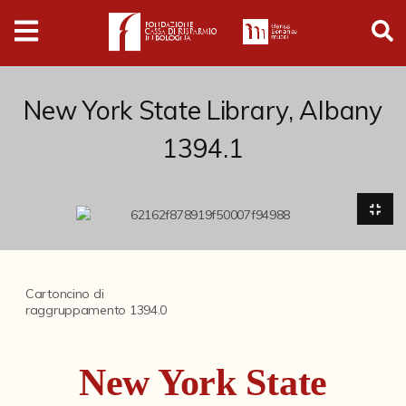
Digital
Humanities
Donazioni
New York State Library, Albany
1394.1
Pubblicazioni
Collezioni
Arti Applicate
Cartoncino di
Cataloghi storici
raggruppamento 1394.0
Dipinti
New York State
Disegni