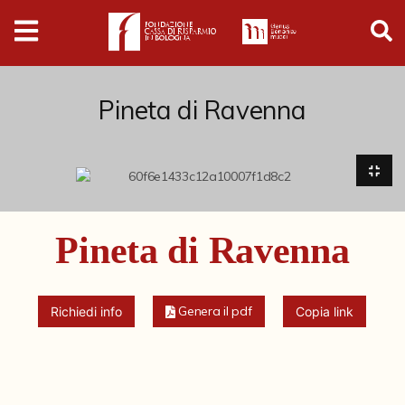
Digital
Humanities
Donazioni
Pineta di Ravenna
Pubblicazioni
Collezioni
Pineta di Ravenna
Arti Applicate
Cataloghi storici
Genera il pdf
Richiedi info
Copia link
Dipinti
Disegni