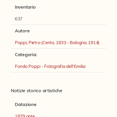
Fondi archivistici e raccolte documentarie
Inventario
Fondi Fotografici
637
Archivio Ferrari
Autore
Fondo Bettini
Poppi, Pietro (Cento, 1833 - Bologna, 1914)
Fondo Fantini
Fondo Fototecnica
Categoria
:
Fondo Gonni
Fondo Poppi - Fotografia dell'Emilia
Fondo Michelini
Fondo Mingazzi
Notizie storico artistiche
Fondo Poppi - Fotografia dell'Emilia
Datazione
Fondo Romagnoli
Fotografie e Cartoline Brighetti
1879 ante