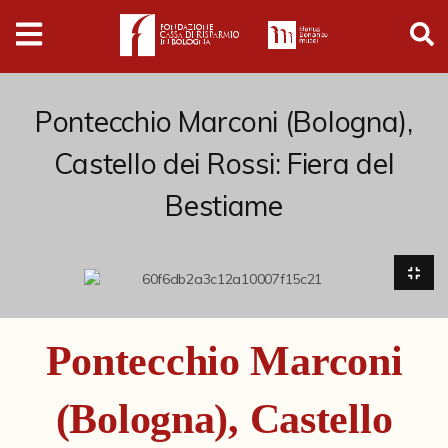
Digital
Humanities
Donazioni
Pontecchio Marconi (Bologna),
Castello dei Rossi: Fiera del
Pubblicazioni
Bestiame
Collezioni
Arti Applicate
Cataloghi storici
Pontecchio Marconi
Dipinti
(Bologna), Castello
Disegni