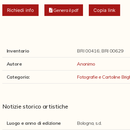
Richiedi info
Genera il pdf
Copia link
Inventario
BRI 00416; BRI 00629
Autore
Anonimo
Categoria
:
Fotografie e Cartoline Brig
Notizie storico artistiche
Luogo e anno di edizione
Bologna, s.d.