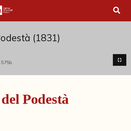
in tutto l'archivio
Podestà (1831)
 del Podestà