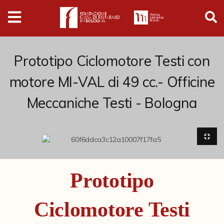
Digital
Humanities
Donazioni
Prototipo Ciclomotore Testi con
motore MI-VAL di 49 cc.- Officine
Pubblicazioni
Meccaniche Testi - Bologna
Collezioni
Arti Applicate
Cataloghi storici
Prototipo
Dipinti
Ciclomotore Testi
Disegni